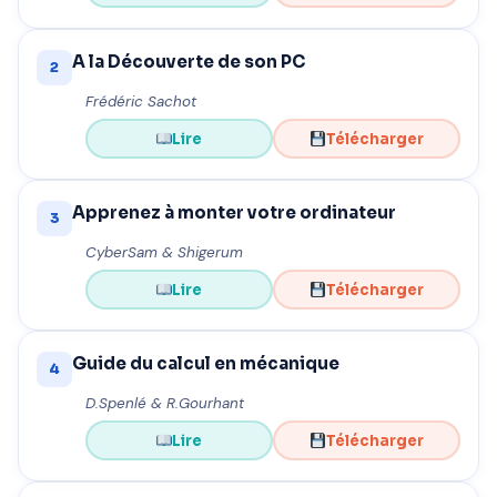
A la Découverte de son PC
2
Frédéric Sachot
Lire
Télécharger
Apprenez à monter votre ordinateur
3
CyberSam & Shigerum
Lire
Télécharger
Guide du calcul en mécanique
4
D.Spenlé & R.Gourhant
Lire
Télécharger